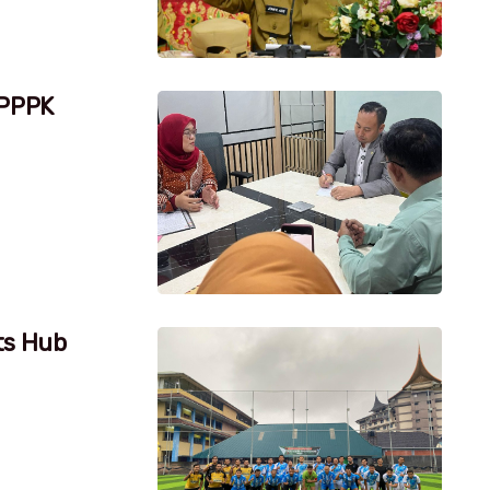
 PPPK
ts Hub