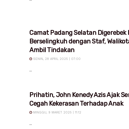
Camat Padang Selatan Digerebek I
Berselingkuh dengan Staf, Waliko
Ambil Tindakan
SENIN, 28 APRIL 2025 | 07:00
...
Prihatin, John Kenedy Azis Ajak S
Cegah Kekerasan Terhadap Anak
MINGGU, 9 MARET 2025 | 11:12
...