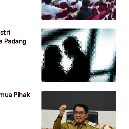
stri
ta Padang
emua Pihak