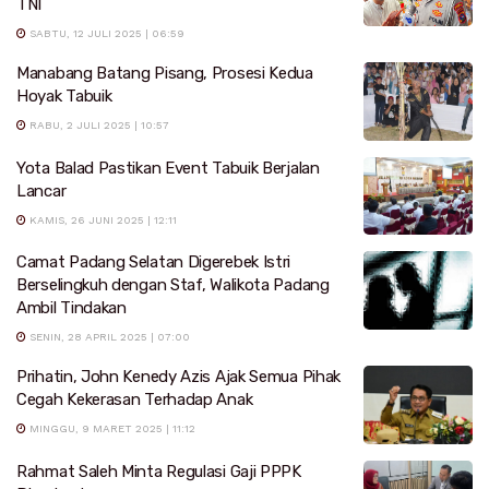
TNI
SABTU, 12 JULI 2025 | 06:59
Manabang Batang Pisang, Prosesi Kedua
Hoyak Tabuik
RABU, 2 JULI 2025 | 10:57
Yota Balad Pastikan Event Tabuik Berjalan
Lancar
KAMIS, 26 JUNI 2025 | 12:11
Camat Padang Selatan Digerebek Istri
Berselingkuh dengan Staf, Walikota Padang
Ambil Tindakan
SENIN, 28 APRIL 2025 | 07:00
Prihatin, John Kenedy Azis Ajak Semua Pihak
Cegah Kekerasan Terhadap Anak
MINGGU, 9 MARET 2025 | 11:12
Rahmat Saleh Minta Regulasi Gaji PPPK