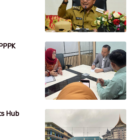
 PPPK
ts Hub