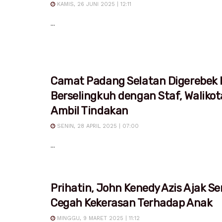
KAMIS, 26 JUNI 2025 | 12:11
...
Camat Padang Selatan Digerebek I
Berselingkuh dengan Staf, Waliko
Ambil Tindakan
SENIN, 28 APRIL 2025 | 07:00
...
Prihatin, John Kenedy Azis Ajak S
Cegah Kekerasan Terhadap Anak
MINGGU, 9 MARET 2025 | 11:12