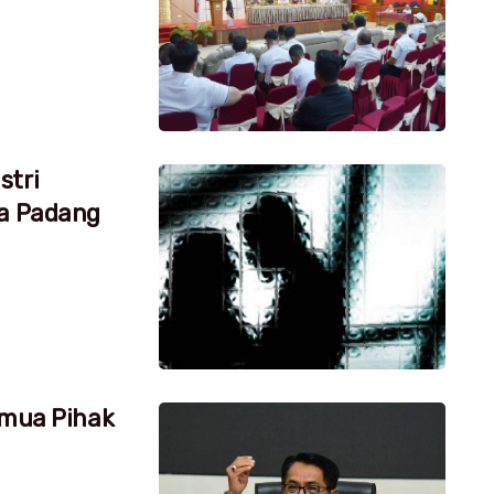
stri
ta Padang
emua Pihak