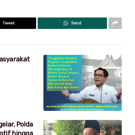
Tweet
Send
asyarakat
elar, Polda
tif hingga