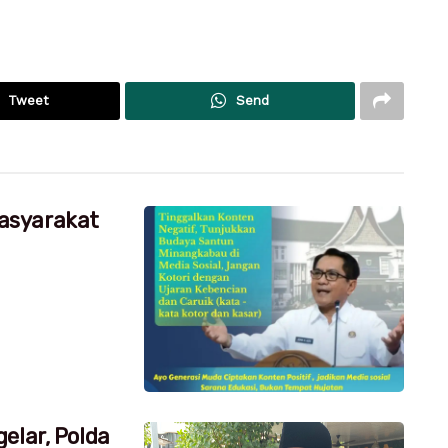
Tweet
Send
asyarakat
elar, Polda