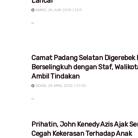
Lancar
KAMIS, 26 JUNI 2025 | 12:11
...
Camat Padang Selatan Digerebek I
Berselingkuh dengan Staf, Waliko
Ambil Tindakan
SENIN, 28 APRIL 2025 | 07:00
...
Prihatin, John Kenedy Azis Ajak S
Cegah Kekerasan Terhadap Anak