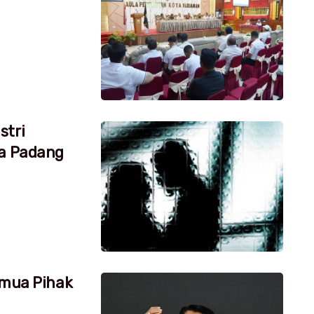
stri
ta Padang
emua Pihak