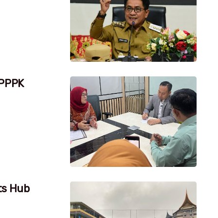
 PPPK
ts Hub