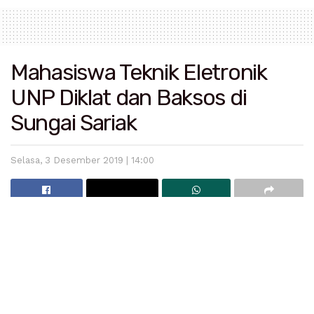
Mahasiswa Teknik Eletronik
UNP Diklat dan Baksos di
Sungai Sariak
Selasa, 3 Desember 2019 | 14:00
Sungai Sariak
– Mahasiswa Teknik Elektro Fakultas
Teknik Universitas Negeri Padang melaksanakan
Diklat dan Bakti Sosial di Korong Buluh Kasok, Nagari
Sungai Sariak. Kegiatan mahasiswa selama 3 hari itu (5-