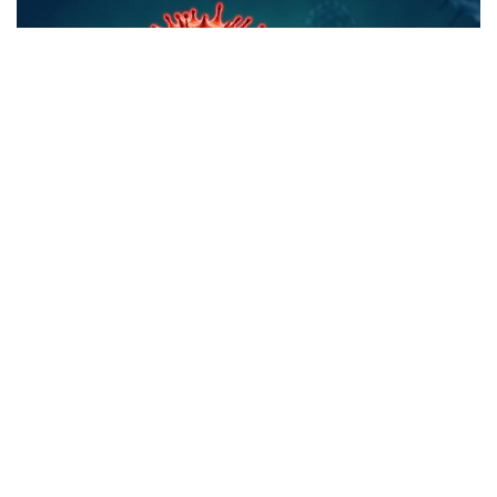
Ilustrasi. (Foto: ist)
Lintassumbar.id
– Satu keluarga di Kota Padang
dinyatakan positif terinfeksi virus corona disease
(Covid-19). Mereka diduga terpapar oleh anggota
keluarganya yang sebelumnya sudah terlebih dahulu
dinyatakan positif.